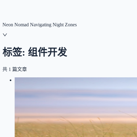
NNNNzs
首页
文章
合集
回想
Neon Nomad Navigating Night Zones
标签:
组件开发
共
1
篇文章
LOG
01
2025-12-04
圆形菜单组件实现：从极坐标到SVG
SVG
组件开发
极坐标
前端实践
Vue
分享一个圆形菜单组件的实现思路，从极坐标转换到SV