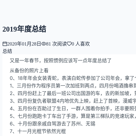
NNNNzs
首页
文章
合集
回想
2019年度总结
2020年01月28日
81
次阅读
0
人喜欢
总结
又是一年春节，按照惯例应该写一点年度总结了
从备份的照片上看
0、18年年会女装青蛇，表演白蛇传参加了公司年会，拿
1、三月份作为程序员第一次加班到两点，四月份喝酒撸串
2、四月份赶上了最后一班公司出国游的车，去的新加坡，
3、四月份复仇者联盟4内地优先上映，赶上了首映，漫威宇宙第
4、五月份在百助过了生日，一群人围着你拍手，还非要照
5、七月份跑跑卡丁车出了手游，算是第三梯队的竞速玩家
6、十月份跟亲戚自驾游去了苏州、无锡
7、十一月光棍节依然光棍