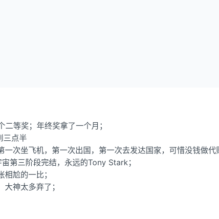
了个二等奖；年终奖拿了一个月；
到三点半
第一次坐飞机，第一次出国，第一次去发达国家，可惜没钱做代
三阶段完结，永远的Tony Stark；
张相尬的一比；
，大神太多弃了；