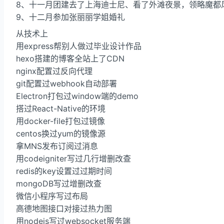
8、十一月团建去了上海迪士尼、看了外滩夜景，领略魔都
9、十二月参加张丽丽学姐婚礼
从技术上
用express帮别人做过毕业设计作品
hexo搭建的博客全站上了CDN
nginx配置过反向代理
git配置过webhook自动部署
Electron打包过window端的demo
搭过React-Native的环境
用docker-file打包过镜像
centos换过yum的镜像源
拿MNS发布订阅过消息
用codeigniter写过几行增删改查
redis的key设置过过期时间
mongoDB写过增删改查
微信小程序写过布局
高德地图接口对接过热力图
用nodejs写过websocket服务端