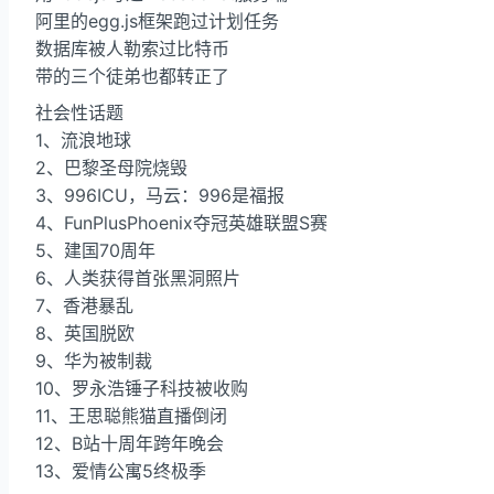
阿里的egg.js框架跑过计划任务​
数据库被人勒索过比特币
带的三个徒弟也都转正了
社会性话题
1、流浪地球
2、巴黎圣母院烧毁
3、996ICU，马云：996是福报
4、FunPlusPhoenix夺冠英雄联盟S赛
5、建国70周年
6、人类获得首张黑洞照片
7、香港暴乱
8、英国脱欧
9、华为被制裁
10、罗永浩锤子科技被收购
11、王思聪熊猫直播倒闭
12、B站十周年跨年晚会
13、爱情公寓5终极季