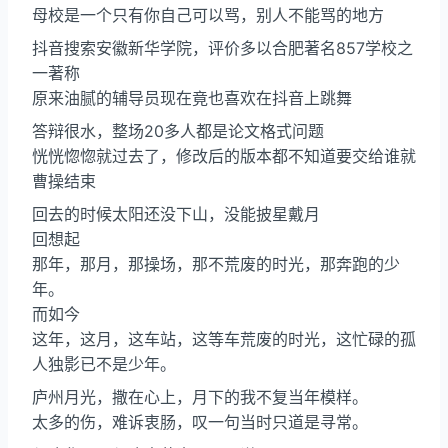
母校是一个只有你自己可以骂，别人不能骂的地方
抖音搜索安徽新华学院，评价多以合肥著名857学校之
一著称
原来油腻的辅导员现在竟也喜欢在抖音上跳舞
答辩很水，整场20多人都是论文格式问题
恍恍惚惚就过去了，修改后的版本都不知道要交给谁就
曹操结束
回去的时候太阳还没下山，没能披星戴月
回想起
那年，那月，那操场，那不荒废的时光，那奔跑的少
年。
而如今
这年，这月，这车站，这等车荒废的时光，这忙碌的孤
人独影已不是少年。
庐州月光，撒在心上，月下的我不复当年模样。
太多的伤，难诉衷肠，叹一句当时只道是寻常。