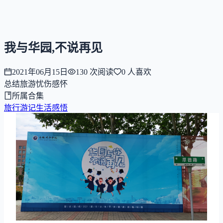
NNNNzs
首页
文章
合集
回想
我与华园,不说再见
2021年06月15日
130
次阅读
0
人喜欢
总结
旅游
忧伤感怀
所属合集
旅行游记
生活感悟