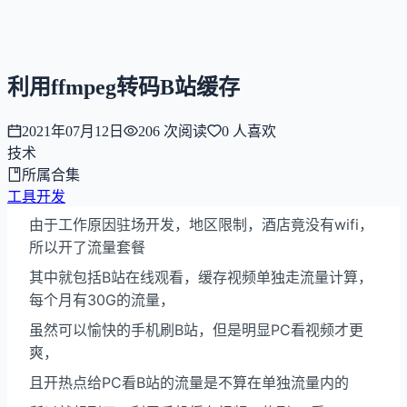
NNNNzs
首页
文章
合集
回想
利用ffmpeg转码B站缓存
2021年07月12日
206
次阅读
0
人喜欢
技术
所属合集
工具开发
由于工作原因驻场开发，地区限制，酒店竟没有wifi，
所以开了流量套餐
其中就包括B站在线观看，缓存视频单独走流量计算，
每个月有30G的流量，
虽然可以愉快的手机刷B站，但是明显PC看视频才更
爽，
且开热点给PC看B站的流量是不算在单独流量内的