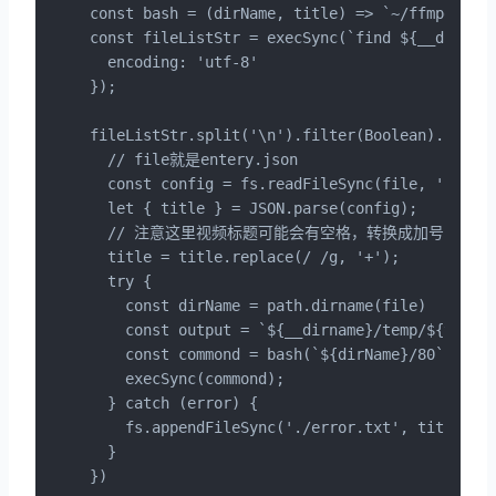
const bash = (dirName, title) => `~/ffmpeg -i 
const fileListStr = execSync(`find ${__dirname
  encoding: 'utf-8'

});

fileListStr.split('\n').filter(Boolean).forEac
  // file就是entery.json

  const config = fs.readFileSync(file, 'utf-8'
  let { title } = JSON.parse(config);

  // 注意这里视频标题可能会有空格，转换成加号

  title = title.replace(/ /g, '+');

  try {

    const dirName = path.dirname(file)

    const output = `${__dirname}/temp/${title}
    const commond = bash(`${dirName}/80`, outp
    execSync(commond);

  } catch (error) {

    fs.appendFileSync('./error.txt', title + '
  }

})