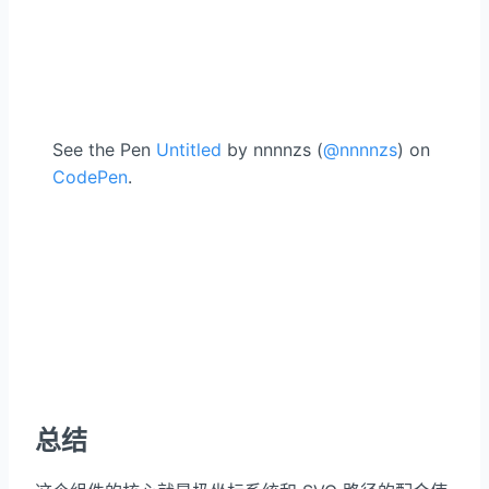
See the Pen
Untitled
by nnnnzs (
@nnnnzs
) on
CodePen
.
总结