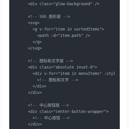
  <div class="glow-background" />

  <!-- SVG 扇形层 -->

  <svg>

    <g v-for="item in sortedItems">

      <path :d="item.path" />

    </g>

  </svg>

  <!-- 图标和文字层 -->

  <div class="absolute inset-0">

    <div v-for="item in menuItems" :style="{ l
      <!-- 图标和文字 -->

    </div>

  </div>

  <!-- 中心按钮层 -->

  <div class="center-button-wrapper">

    <!-- 中心按钮 -->

  </div>
