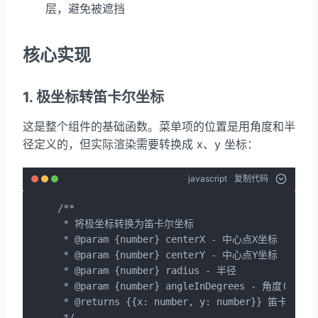
层，避免被遮挡
核心实现
1. 极坐标转笛卡尔坐标
这是整个组件的基础函数。菜单项的位置是用角度和半
径定义的，但实际渲染需要转换成 x、y 坐标：
javascript
复制代码
/**

 * 将极坐标转换为笛卡尔坐标

 * @param {number} centerX - 中心点X坐标

 * @param {number} centerY - 中心点Y坐标

 * @param {number} radius - 半径

 * @param {number} angleInDegrees - 角度(度)

 * @returns {{x: number, y: number}} 笛卡尔坐标

 */
