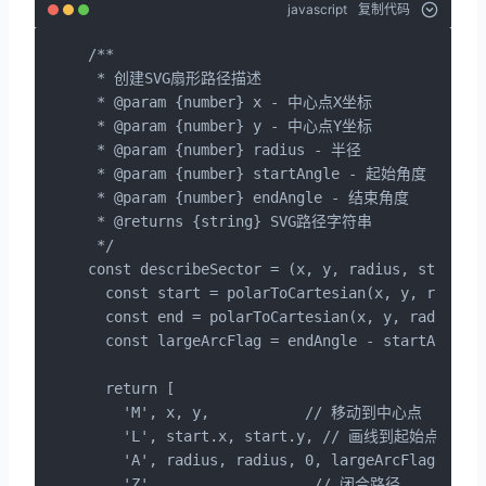
javascript
复制代码
/**

 * 创建SVG扇形路径描述

 * @param {number} x - 中心点X坐标

 * @param {number} y - 中心点Y坐标

 * @param {number} radius - 半径

 * @param {number} startAngle - 起始角度

 * @param {number} endAngle - 结束角度

 * @returns {string} SVG路径字符串

 */

const describeSector = (x, y, radius, startAng
  const start = polarToCartesian(x, y, radius,
  const end = polarToCartesian(x, y, radius, s
  const largeArcFlag = endAngle - startAngle <
  return [

    'M', x, y,           // 移动到中心点

    'L', start.x, start.y, // 画线到起始点

    'A', radius, radius, 0, largeArcFlag, 0
    'Z'                   // 闭合路径
