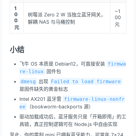
1
~1
0
树莓派 Zero 2 W 当独立蓝牙网关，
00
0
解耦 NAS 与马桶控制
元
元
小结
飞牛 OS 本质是 Debian12，可直接安装
firmwa
固件包
re-linux
出现
dmesg
Failed to load firmware
是固件缺失的黄金标志
Intel AX201 蓝牙需
firmware-linux-nonfr
（bookworm-backports 源）
ee
驱动加载成功后，蓝牙服务只是「开箱即用」的工
具链，真正控制逻辑可在 Node.js 中自由实现
至此，你的零刻 mini 已拥有蓝牙能力，可常年 7×24