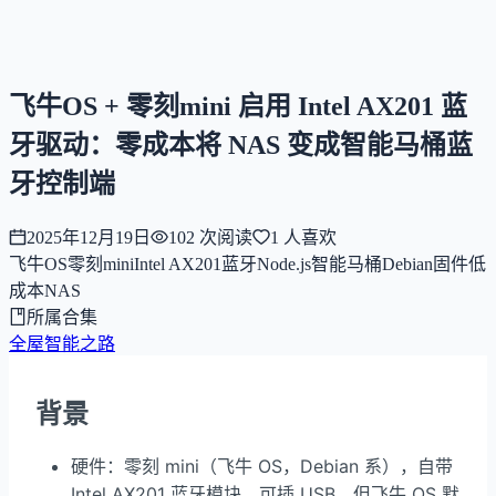
NNNNzs
首页
文章
合集
回想
飞牛OS + 零刻mini 启用 Intel AX201 蓝
牙驱动：零成本将 NAS 变成智能马桶蓝
牙控制端
2025年12月19日
102
次阅读
1
人喜欢
飞牛OS
零刻mini
Intel AX201
蓝牙
Node.js
智能马桶
Debian
固件
低
成本
NAS
所属合集
全屋智能之路
背景
硬件：零刻 mini（飞牛 OS，Debian 系），自带
Intel AX201 蓝牙模块，可插 USB，但飞牛 OS 默