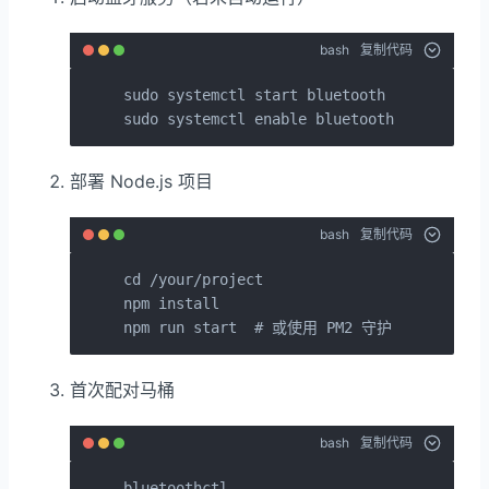
bash
复制代码
sudo systemctl start bluetooth

sudo systemctl enable bluetooth
部署 Node.js 项目
bash
复制代码
cd /your/project

npm install

npm run start  # 或使用 PM2 守护
首次配对马桶
bash
复制代码
bluetoothctl
