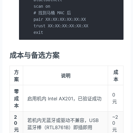
scan on

# 找到马桶 MAC 后

pair XX:XX:XX:XX:XX:XX

trust XX:XX:XX:XX:XX:XX

exit
成本与备选方案
方
成
说明
案
本
零
0
成
启用机内 Intel AX201，已验证成功
元
本
2
~2
若机内无蓝牙或驱动不兼容，USB
0
0
蓝牙棒（RTL8761B）即插即用
元
元