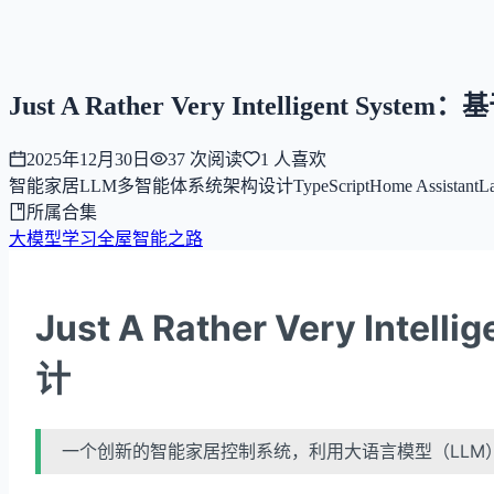
NNNNzs
首页
文章
合集
回想
Just A Rather Very Intellige
2025年12月30日
37
次阅读
1
人喜欢
智能家居
LLM
多智能体系统
架构设计
TypeScript
Home Assistant
L
所属合集
大模型学习
全屋智能之路
Just A Rather Very 
计
一个创新的智能家居控制系统，利用大语言模型（LL