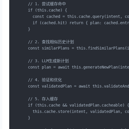
  // 1. 尝试缓存命中

  if (this.cache) {

    const cached = this.cache.query(intent, co
    if (cached.hit) return { plan: cached.entr
  }

  // 2. 查找相似历史计划

  const similarPlans = this.findSimilarPlans(i
  // 3. LLM生成新计划

  const plan = await this.generateNewPlan(inte
  // 4. 验证和优化

  const validatedPlan = await this.validateAnd
  // 5. 存入缓存

  if (this.cache && validatedPlan.cacheable) {
    this.cache.store(intent, validatedPlan, co
  }
