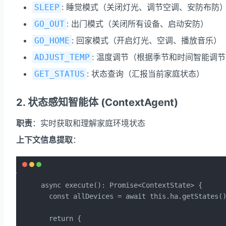
: 睡觉模式（关闭灯光、调节空调、安防布防
SLEEP
: 出门模式（关闭所有设备、启动安防）
GO_OUT
: 回家模式（开启灯光、空调、播放音乐）
GO_HOME
: 温度调节（根据季节和时间智能调
ADJUST_TEMP
: 状态查询（汇报当前家庭状态）
GET_STATUS
2. 状态感知智能体 (ContextAgent)
职责
：实时获取和理解家庭环境状态
上下文信息提取
：
async execute(): Promise<ContextState> {

  const allDevices = await this.ha.getStates()
  return {
