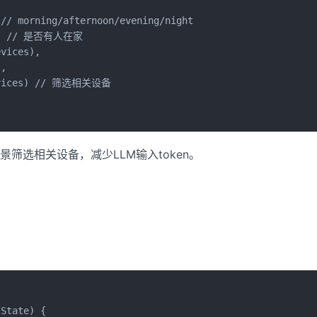
// morning/afternoon/evening/night

s), // 是否有人在家

vices),

,

Devices) // 筛选相关设备

筛选相关设备，减少LLM输入token。
State) {
