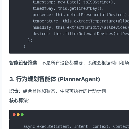
    timestamp: new Date().toISOString(),

    timeOfDay: this.getTimeOfDay(),           
    presence: this.detectPresence(allDevice
    temperature: this.extractTemperature(allDe
    humidity: this.extractHumidity(allDevices)
    devices: this.filterRelevantDevices(all
  };

}
智能设备筛选
：不是所有设备都重要，系统会根据时间和场景
3. 行为规划智能体 (PlannerAgent)
职责
：结合意图和状态，生成可执行的行动计划
核心算法
：
async execute(intent: Intent, context: Context