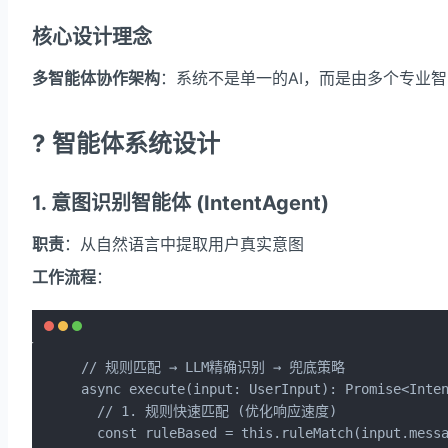
核心设计理念
多智能体协作架构
：系统不是单一的AI，而是由多个专业
? 智能体系统设计
1. 意图识别智能体 (IntentAgent)
职责
：从自然语言中提取用户真实意图
工作流程
：
// 规则匹配 → LLM精确识别 → 兜底策略

async execute(input: UserInput): Promise<Inten
  // 1. 规则快速匹配 (优化响应速度)

  const ruleBased = this.ruleMatch(input.messa