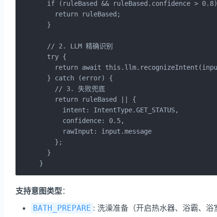
  if (ruleBased && ruleBased.confidence > 0.8)
    return ruleBased;

  }

  // 2. LLM 精确识别

  try {

    return await this.llm.recognizeIntent(inpu
  } catch (error) {

    // 3. 失败兜底

    return ruleBased || {

      intent: IntentType.GET_STATUS,

      confidence: 0.5,

      rawInput: input.message

    };

  }

}
支持意图类型
：
: 洗澡准备（开启热水器、浴霸、浴
BATH_PREPARE