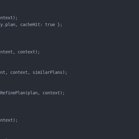
ntext);

y.plan, cacheHit: true };

ntent, context);

nt, context, similarPlans);

RefinePlan(plan, context);



ntext);
