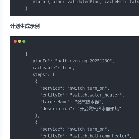
  return { plan: validatedPlan, cacheHit: fals
}
计划生成示例
：
{

  "planId": "bath_evening_20251230",

  "cacheable": true,

  "steps": [

    {

      "service": "switch.turn_on",

      "entityId": "switch.water_heater",

      "targetName": "燃气热水器",

      "description": "开启燃气热水器预热"

    },

    {

      "service": "switch.turn_on",

      "entityId": "switch.bathroom_heater",
