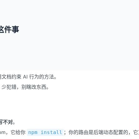
束这件事
套用文档约束 AI 行为的方法。
"，少犯错，别瞎改东西。
写不对
。
npm，它给你
；你的路由是后端动态配置的，它
npm install