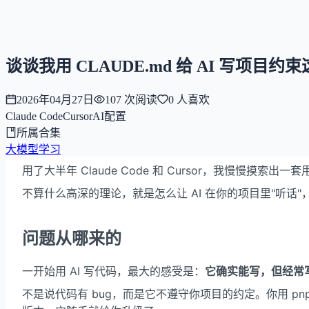
NNNNzs
首页
文章
合集
回想
谈谈我用 CLAUDE.md 给 AI 写项目约
2026年04月27日
107
次阅读
0
人喜欢
Claude Code
Cursor
AI
配置
所属合集
大模型学习
用了大半年 Claude Code 和 Cursor，我慢慢摸索出一
不算什么高深的理论，就是怎么让 AI 在你的项目里"听话
问题从哪来的
一开始用 AI 写代码，最大的感受是：
它确实能写，但经常
不是说代码有 bug，而是它不遵守你项目的约定。你用 p