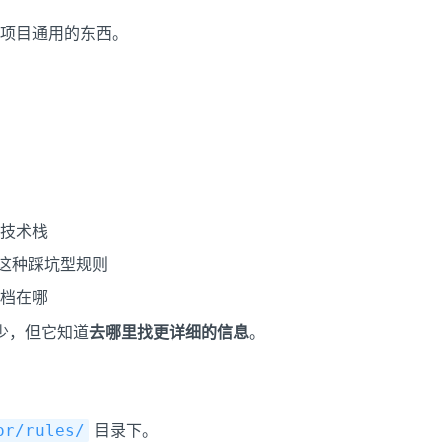
项目通用的东西。
技术栈
"这种踩坑型规则
档在哪
很少，但它知道
去哪里找更详细的信息
。
目录下。
or/rules/