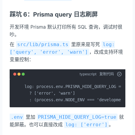
踩坑 6：Prisma query 日志刷屏
开发环境 Prisma 默认打印所有 SQL 查询，调试时很
吵。
在
里原来是写死
src/lib/prisma.ts
log:
，改成支持环境
['query', 'error', 'warn']
变量控制：
typescript
复制代码
log: process.env.PRISMA_HIDE_QUERY_LOG === 'tr
  ? ['error', 'warn']

  : (process.env.NODE_ENV === 'development' ?
里加
就
.env
PRISMA_HIDE_QUERY_LOG=true
能屏蔽。也可以直接改成
。
log: ['error']