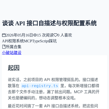
NNNNzs
首页
文章
合集
回想
谈谈 API 接口自描述与权限配置系统
2026年05月16日
15
次阅读
0
人喜欢
API
权限系统
MCP
TypeScript
踩坑
所属合集
小破站建设
起因
说实话，之前项目的 API 权限管理挺乱的。接口描述
散落在
里，每次新增接口都得
api-registry.ts
去那个文件手动注册，漏了就出问题。MCP 工具的开
关也是硬编码的，想动态调整根本没戏。
最近花时间搞了一套 API 接口自描述系统，把这些问