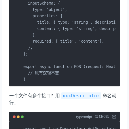
  inputSchema: {

    type: 'object',

    properties: {

      title: { type: 'string', description: 
      content: { type: 'string', description
    },

    required: ['title', 'content'],

  },

};

export async function POST(request: NextReques
  // 原有逻辑不变

}
一个文件有多个接口？用
命名就
xxxDescriptor
行：
typescript
复制代码
export const getDescriptor: ApiDescriptor = { 