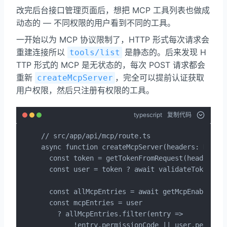
改完后台接口管理页面后，想把 MCP 工具列表也做成
动态的 — 不同权限的用户看到不同的工具。
一开始以为 MCP 协议限制了，HTTP 形式每次请求会
重建连接所以
是静态的。后来发现 H
tools/list
TTP 形式的 MCP 是无状态的，每次 POST 请求都会
重新
，完全可以提前认证获取
createMcpServer
用户权限，然后只注册有权限的工具。
typescript
复制代码
// src/app/api/mcp/route.ts

async function createMcpServer(headers: Header
  const token = getTokenFromRequest(headers);

  const user = token ? await validateTokenWith
  const allMcpEntries = await getMcpEnabledEnt
  const mcpEntries = user

    ? allMcpEntries.filter(entry =>

        !entry.permissionCode || user.permissi