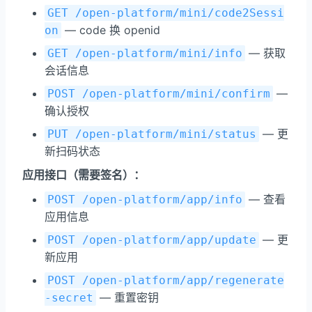
GET /open-platform/mini/code2Sessi
— code 换 openid
on
— 获取
GET /open-platform/mini/info
会话信息
—
POST /open-platform/mini/confirm
确认授权
— 更
PUT /open-platform/mini/status
新扫码状态
应用接口（需要签名）：
— 查看
POST /open-platform/app/info
应用信息
— 更
POST /open-platform/app/update
新应用
POST /open-platform/app/regenerate
— 重置密钥
-secret