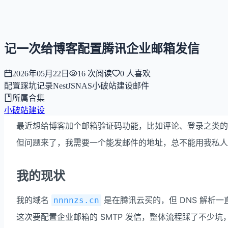
NNNNzs
首页
文章
合集
回想
记一次给博客配置腾讯企业邮箱发信
2026年05月22日
16
次阅读
0
人喜欢
配置
踩坑记录
NestJS
NAS
小破站建设
邮件
所属合集
小破站建设
最近想给博客加个邮箱验证码功能，比如评论、登录之类的
但问题来了，我需要一个能发邮件的地址，总不能用我私
我的现状
我的域名
是在腾讯云买的，但 DNS 解析一直
nnnnzs.cn
这次要配置企业邮箱的 SMTP 发信，整体流程踩了不少坑