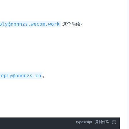
这个后缀。
ply@nnnnzs.wecom.work
。
reply@nnnnzs.cn
typescript
复制代码