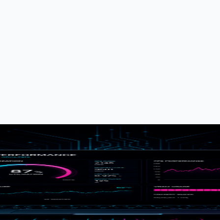
录：从 13 FPS 到 60 FPS 的完整诊断过程
s
Chrome
macOS
+ AMD Radeon Pro 5300M) 双显卡机型 WebGL 性能异常的完
performance-gpu` 启动参数找到根因，FPS 从 13 直接飙到 