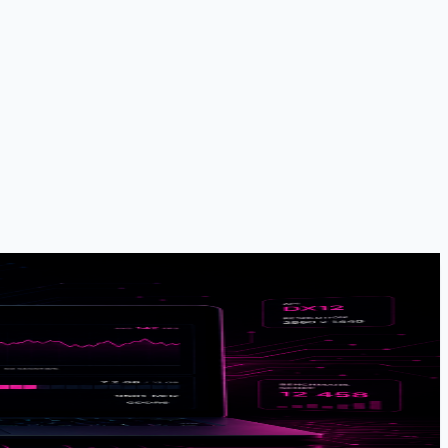
整排查过程。从最初怀疑博客 Three.js 代码问题，到逐一排除显卡切换、热降
60。这是一份 Intel Mac 双显卡调度问题的实战诊断手册。