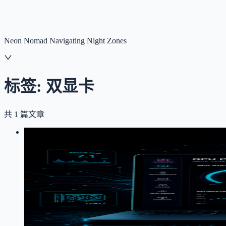
NNNNzs
首页
文章
合集
回想
Neon Nomad Navigating Night Zones
标签:
双显卡
共
1
篇文章
LOG
01
2026-05-29
MacBook Pro 2019 独显问题排查全记
MacBook
WebGL
独显
双显卡
性能优化
踩坑记录
调试
Three.j
详细记录 MacBook Pro 2019 (Intel UHD 630 
频、外接显示器、系统版本等变量，最终通过 `--force-high-