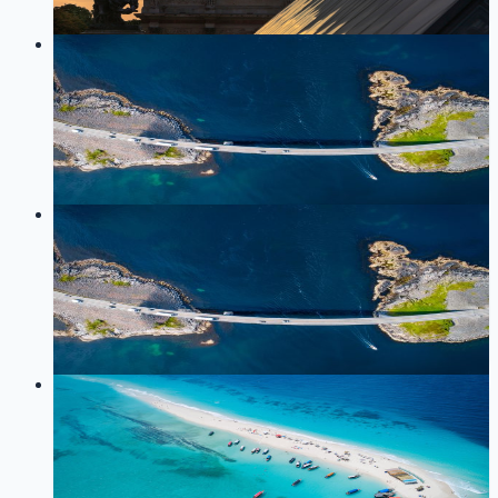
技术
React
162
0
LOG
01
2023-07-21
react hook用法
技术
React
181
0
LOG
01
2023-07-21
react核心思想
React
面试题
170
0
LOG
01
2023-07-12
记一次nextjs部署之后的报错