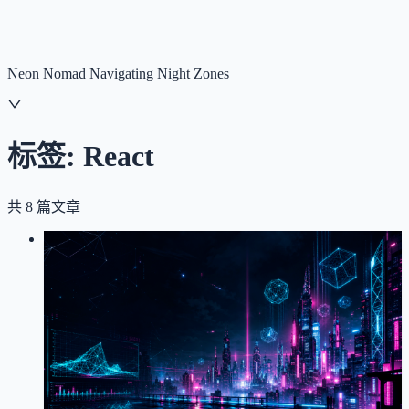
NNNNzs
首页
文章
合集
回想
Neon Nomad Navigating Night Zones
标签:
React
共
8
篇文章
LOG
01
2026-05-29
赛博朋克 3D Banner 性能优化实录
Three.js
性能优化
前端
Cyberpunk
React
Next.js
首页 3D Banner 从持续高负载游戏场景改造为博客展示
场景，基于设备性能自动分档降级渲染的完整记录