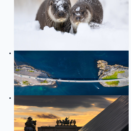
AI
LLM
TypeScript
Node.js
多智能体系统
ReAct
Agent
介绍如何不依赖 LangChain 等框架，仅使用 OpenAI
SDK 和自定义 XML 协议，实现一个完整的 ReAct Agent
系统。重点包括自定义 XML 协议、非流式请求、手动
解析、工具调用等核心实现。
49
1
LOG
01
2023-08-07
react组件通信
技术
React
156
0
LOG
01
2023-07-27
react-router新手教程学习笔记