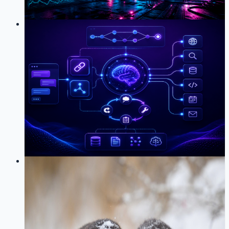
14
0
LOG
01
2026-04-28
谈谈我用 LangChain 重构聊天系统这
件事
LangChain
LangGraph
ReAct
Agent
对话系统
小破站建设
用手写 ReAct 循环换成 LangGraph createReactAgent，代
码少一半，维护成本低很多。
29
0
LOG
01
2026-01-12
从零实现 ReAct 范式：基于自定义
XML 协议的 Agent 系统