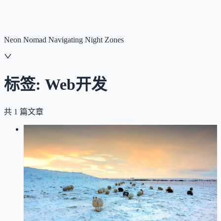
NNNNzs
首页
文章
合集
回想
Neon Nomad Navigating Night Zones
标签:
Web开发
共
1
篇文章
LOG
01
2026-01-23
深入理解 OAuth 2.0：从原理到实践
OAuth
Web开发
安全
架构设计
深入解析 OAuth 2.0 协议原理、授权流程和 PKCE 安全
机制，结合项目实践分享实现经验和安全最佳实践。